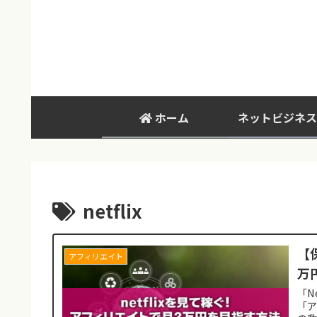
ホーム
ネットビジネス
netflix
【
アフィリエイト
万
「N
「ア